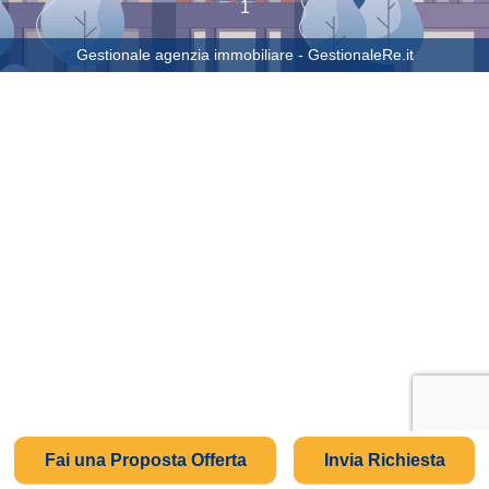
1
Gestionale agenzia immobiliare - GestionaleRe.it
Fai una Proposta Offerta
Invia Richiesta