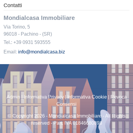
Contatti
Mondialcasa Immobiliare
Via Torino, 5
96018
-
Pachino
-
(SR)
Tel.:
+39 0931 593555
Email:
info@mondialcasa.biz
Admin
|
Informativa Privacy
|
Informativa Cookie
|
Revoca
Consensi
© Copyright 2026 - Mondialcasa Immobiliare - All Rights
reserved - Part. IVA 01846680898