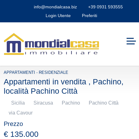
info@mondialcasa.biz
+39 0931 593555
Login Utente
Preferiti
APPARTAMENTI - RESIDENZIALE
Appartamenti in vendita , Pachino,
località Pachino Città
Sicilia
Siracusa
Pachino
Pachino Città
via Cavour
Prezzo
€ 135.000